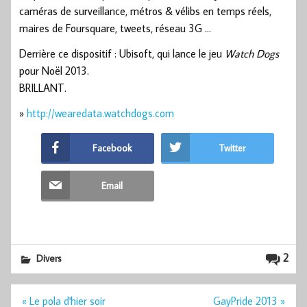
caméras de surveillance, métros & vélibs en temps réels,
maires de Foursquare, tweets, réseau 3G …
Derrière ce dispositif : Ubisoft, qui lance le jeu
Watch Dogs
pour Noël 2013.
BRILLANT.
»
http://wearedata.watchdogs.com
Facebook
Twitter
Email
2
Divers
Navigation
« Le pola d'hier soir
GayPride 2013 »