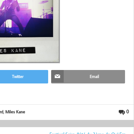
Twitter
Email
,
0
rd
Miles Kane