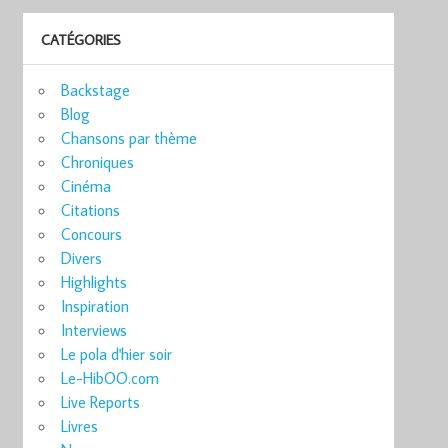
CATÉGORIES
Backstage
Blog
Chansons par thème
Chroniques
Cinéma
Citations
Concours
Divers
Highlights
Inspiration
Interviews
Le pola d'hier soir
Le-HibOO.com
Live Reports
Livres