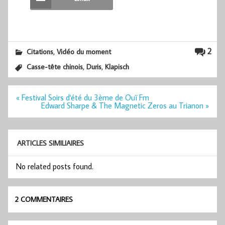
,
2
Citations
Vidéo du moment
,
,
Casse-tête chinois
Duris
Klapisch
Navigation
« Festival Soirs d'été du 3ème de Ouï Fm
de
Edward Sharpe & The Magnetic Zeros au Trianon »
l’article
ARTICLES SIMILIAIRES
No related posts found.
2 COMMENTAIRES