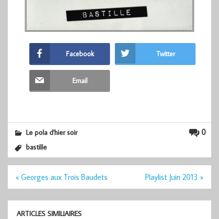
Facebook
Twitter
Email
0
Le pola d'hier soir
bastille
Navigation
« Georges aux Trois Baudets
Playlist Juin 2013 »
de
l’article
ARTICLES SIMILIAIRES