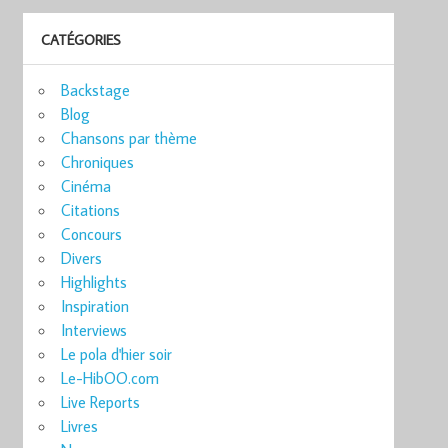
CATÉGORIES
Backstage
Blog
Chansons par thème
Chroniques
Cinéma
Citations
Concours
Divers
Highlights
Inspiration
Interviews
Le pola d'hier soir
Le-HibOO.com
Live Reports
Livres