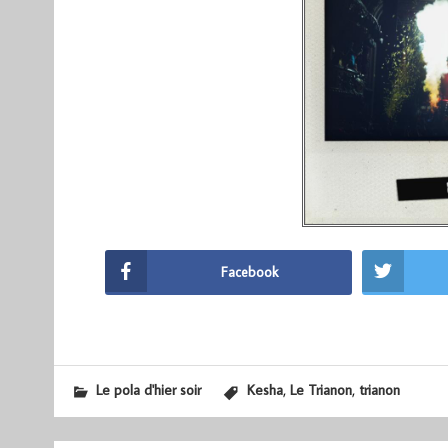
Facebook
,
,
Le pola d'hier soir
Kesha
Le Trianon
trianon