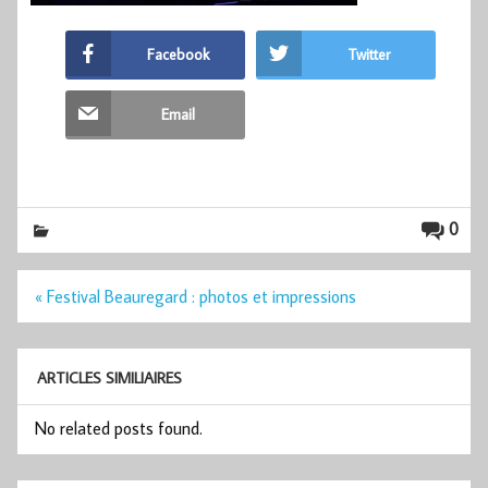
Facebook
Twitter
Email
0
Navigation
« Festival Beauregard : photos et impressions
de
l’article
ARTICLES SIMILIAIRES
No related posts found.