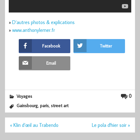
»
D’autres photos & explications
»
www.anthonylemer.fr
Facebook
Twitter
Email
0
Voyages
,
,
Gainsbourg
paris
street art
Navigation
« Klin d’œil au Trabendo
Le pola d'hier soir »
de
l’article