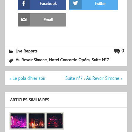
Facebook
Twitter
Email
0
Live Reports
,
,
Au Revoir Simone
Hotel Concorde Opéra
Suite N°7
Navigation
« Le pola d'hier soir
Suite n°7 : Au Revoir Simone »
de
l’article
ARTICLES SIMILIAIRES