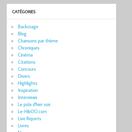
CATÉGORIES
Backstage
Blog
Chansons par thème
Chroniques
Cinéma
Citations
Concours
Divers
Highlights
Inspiration
Interviews
Le pola d'hier soir
Le-HibOO.com
Live Reports
Livres