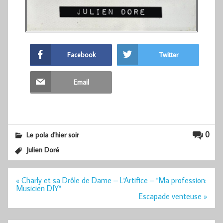
Facebook
Twitter
Email
0
Le pola d'hier soir
Julien Doré
Navigation
« Charly et sa Drôle de Dame – L'Artifice – "Ma profession:
de
Musicien DIY"
l’article
Escapade venteuse »