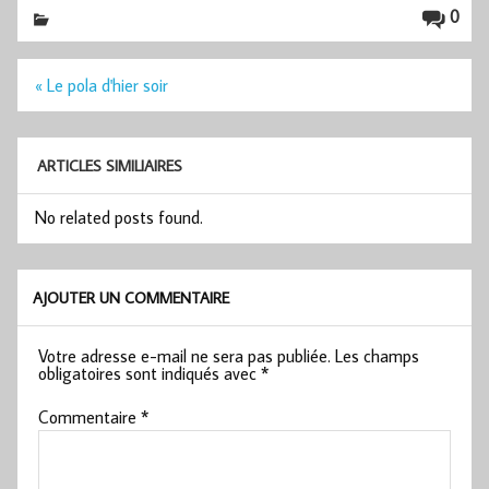
0
Navigation
« Le pola d'hier soir
de
l’article
ARTICLES SIMILIAIRES
No related posts found.
AJOUTER UN COMMENTAIRE
Votre adresse e-mail ne sera pas publiée.
Les champs
obligatoires sont indiqués avec
*
Commentaire
*