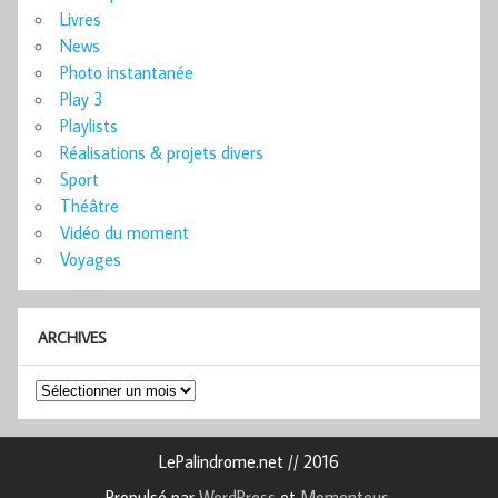
Livres
News
Photo instantanée
Play 3
Playlists
Réalisations & projets divers
Sport
Théâtre
Vidéo du moment
Voyages
ARCHIVES
Archives
LePalindrome.net // 2016
Propulsé par
WordPress
et
Momentous
.