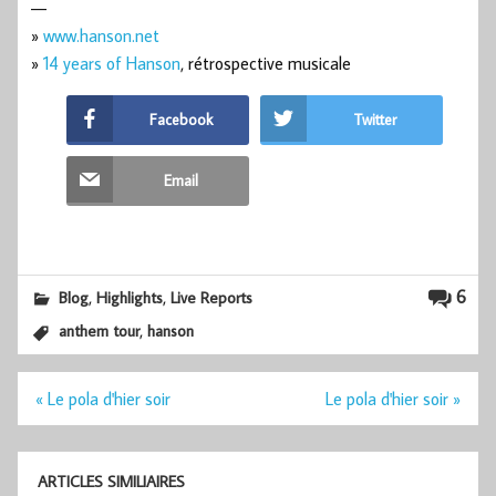
—
»
www.hanson.net
»
14 years of Hanson
, rétrospective musicale
Facebook
Twitter
Email
,
,
6
Blog
Highlights
Live Reports
,
anthem tour
hanson
Navigation
« Le pola d'hier soir
Le pola d'hier soir »
de
l’article
ARTICLES SIMILIAIRES