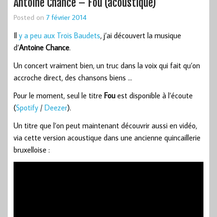
Antoine Chance – Fou (acoustique)
Posted on
7 février 2014
Il
y a peu aux Trois Baudets
, j’ai découvert la musique
d’
Antoine Chance
.
Un concert vraiment bien, un truc dans la voix qui fait qu’on
accroche direct, des chansons biens …
Pour le moment, seul le titre
Fou
est disponible à l’écoute
(
Spotify
/
Deezer
).
Un titre que l’on peut maintenant découvrir aussi en vidéo,
via cette version acoustique dans une ancienne quincaillerie
bruxelloise :