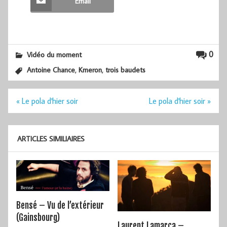
Email
0
Vidéo du moment
,
,
Antoine Chance
Kmeron
trois baudets
Navigation
« Le pola d'hier soir
Le pola d'hier soir »
de
l’article
ARTICLES SIMILIAIRES
Bensé – Vu de l’extérieur
(Gainsbourg)
Laurent Lamarca –