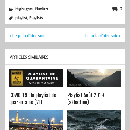
,
0
Highlights
Playlists
,
playlist
Playlists
Navigation
« Le pola d'hier soir
Le pola d'hier soir »
de
l’article
ARTICLES SIMILIAIRES
COVID-19 : la playlist de
Playlist Août 2019
quarantaine (VF)
(sélection)