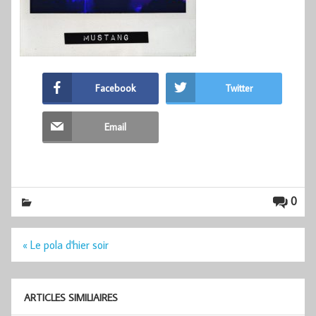
Facebook
Twitter
Email
0
Navigation
« Le pola d'hier soir
de
l’article
ARTICLES SIMILIAIRES