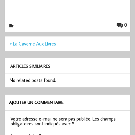
0
Navigation
« La Caverne Aux Livres
de
l’article
ARTICLES SIMILIAIRES
No related posts found.
AJOUTER UN COMMENTAIRE
Votre adresse e-mail ne sera pas publiée.
Les champs
obligatoires sont indiqués avec
*