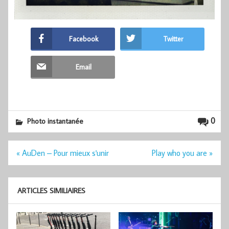
Facebook
Twitter
Email
0
Photo instantanée
Navigation
« AuDen – Pour mieux s'unir
Play who you are »
de
l’article
ARTICLES SIMILIAIRES