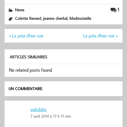
1
News
,
,
Colette Renard
jeanne cherhal
Madmoizelle
Navigation
« Le pola d'hier soir
Le pola d'hier soir »
de
l’article
ARTICLES SIMILIAIRES
No related posts found.
UN COMMENTAIRE
volubilis
7 avril 2014 à 17 h 17 min