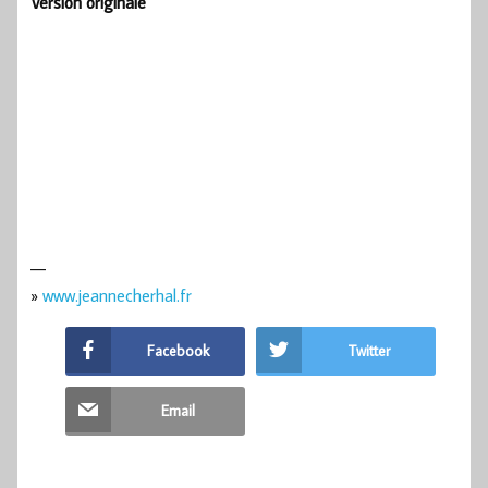
Version originale
—
»
www.jeannecherhal.fr
Facebook
Twitter
Email