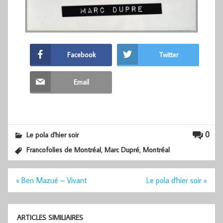
Facebook
Twitter
Email
0
Le pola d'hier soir
,
,
Francofolies de Montréal
Marc Dupré
Montréal
Navigation
« Ben Mazué – Vivant
Le pola d'hier soir »
de
l’article
ARTICLES SIMILIAIRES