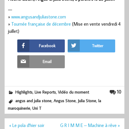
—
»
www.angusandjuliastone.com
»
Tournée française de décembre
(Mise en vente vendredi 4
juillet)
Facebook
Twitter
Email
,
,
10
Highlights
Live Reports
Vidéo du moment
,
,
,
angus and julia stone
Angus Stone
Julia Stone
la
,
maroquinerie
Uni T
Navigation
« Le pola d'hier soir
G R I M M E – Machine à rêve »