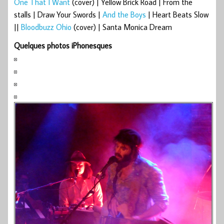
One That I Want
(cover) | Yellow Brick Road | From the
stalls | Draw Your Swords |
And the Boys
| Heart Beats Slow
||
Bloodbuzz Ohio
(cover) | Santa Monica Dream
Quelques photos iPhonesques