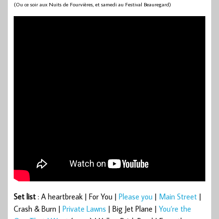
(Ou ce soir aux Nuits de Fourvières, et samedi au Festival Beauregard)
Set list
: A heartbreak | For You |
Please you
|
Main Street
|
Crash & Burn |
Private Lawns
| Big Jet Plane |
You’re the