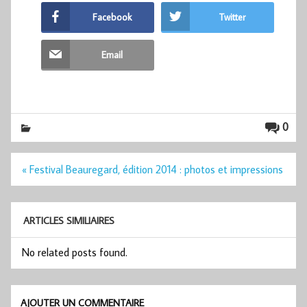
Facebook
Twitter
Email
0
Navigation
« Festival Beauregard, édition 2014 : photos et impressions
de
l’article
ARTICLES SIMILIAIRES
No related posts found.
AJOUTER UN COMMENTAIRE