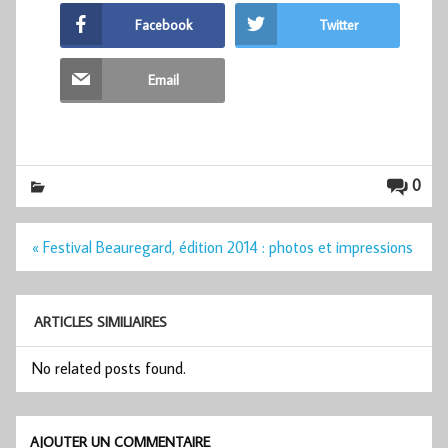
Facebook
Twitter
Email
0
Navigation
« Festival Beauregard, édition 2014 : photos et impressions
de
l’article
ARTICLES SIMILIAIRES
No related posts found.
AJOUTER UN COMMENTAIRE