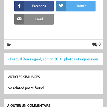
Facebook
Twitter
Email
0
Navigation
« Festival Beauregard, édition 2014 : photos et impressions
de
l’article
ARTICLES SIMILIAIRES
No related posts found.
AJOUTER UN COMMENTAIRE