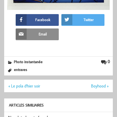
Facebook
Twitter
Email
0
Photo instantanée
entraves
Navigation
« Le pola d'hier soir
Boyhood »
de
l’article
ARTICLES SIMILIAIRES