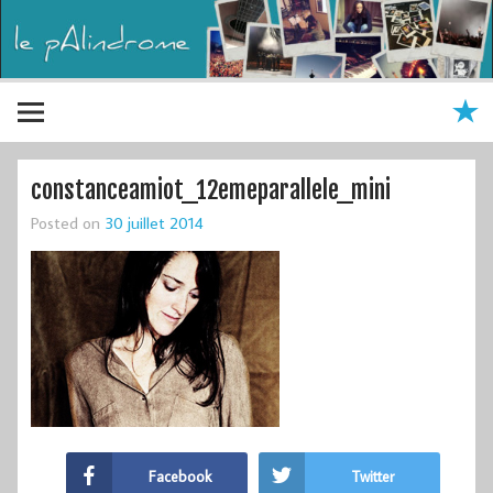
constanceamiot_12emeparallele_mini
Posted on
30 juillet 2014
Facebook
Twitter