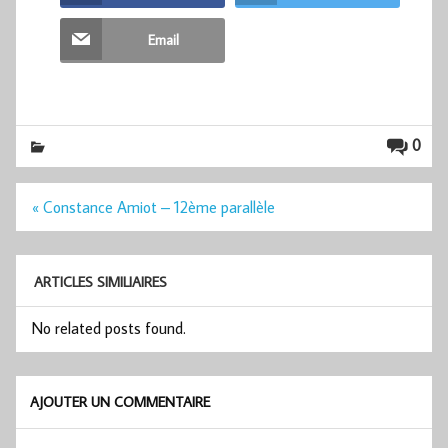
Email
0
Navigation
« Constance Amiot – 12ème parallèle
de
l’article
ARTICLES SIMILIAIRES
No related posts found.
AJOUTER UN COMMENTAIRE