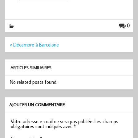
0
Navigation
« Décembre à Barcelone
de
l’article
ARTICLES SIMILIAIRES
No related posts found.
AJOUTER UN COMMENTAIRE
Votre adresse e-mail ne sera pas publiée.
Les champs
obligatoires sont indiqués avec
*