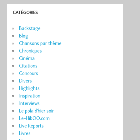
CATÉGORIES
Backstage
Blog
Chansons par thème
Chroniques
Cinéma
Citations
Concours
Divers
Highlights
Inspiration
Interviews
Le pola d'hier soir
Le-HibOO.com
Live Reports
Livres