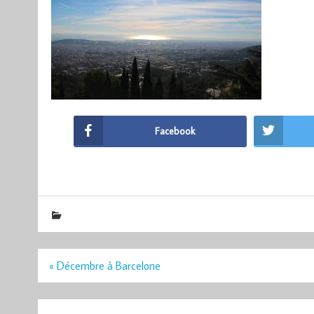
Facebook
Navigation
« Décembre à Barcelone
de
l’article