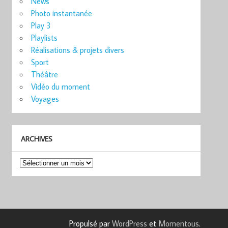
News
Photo instantanée
Play 3
Playlists
Réalisations & projets divers
Sport
Théâtre
Vidéo du moment
Voyages
ARCHIVES
Archives
Propulsé par
WordPress
et
Momentous
.