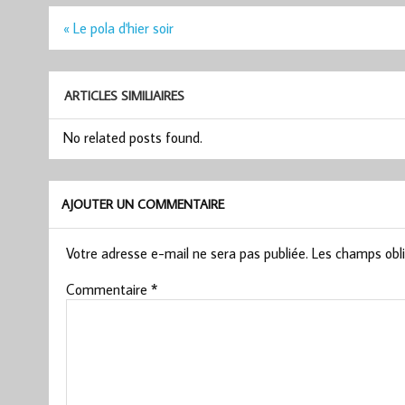
Navigation
« Le pola d'hier soir
de
l’article
ARTICLES SIMILIAIRES
No related posts found.
AJOUTER UN COMMENTAIRE
Votre adresse e-mail ne sera pas publiée.
Les champs obli
Commentaire
*