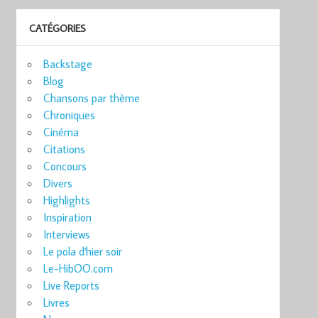
CATÉGORIES
Backstage
Blog
Chansons par thème
Chroniques
Cinéma
Citations
Concours
Divers
Highlights
Inspiration
Interviews
Le pola d'hier soir
Le-HibOO.com
Live Reports
Livres