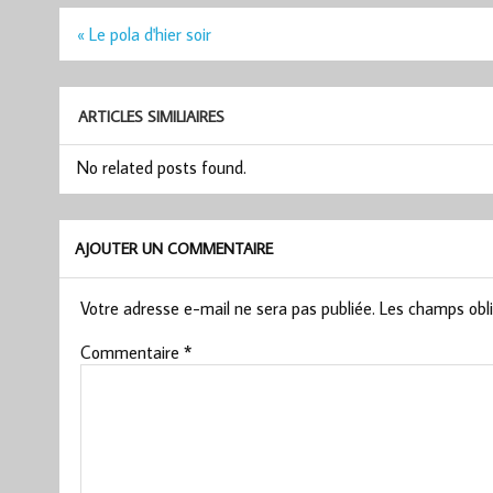
Navigation
« Le pola d'hier soir
de
l’article
ARTICLES SIMILIAIRES
No related posts found.
AJOUTER UN COMMENTAIRE
Votre adresse e-mail ne sera pas publiée.
Les champs obli
Commentaire
*