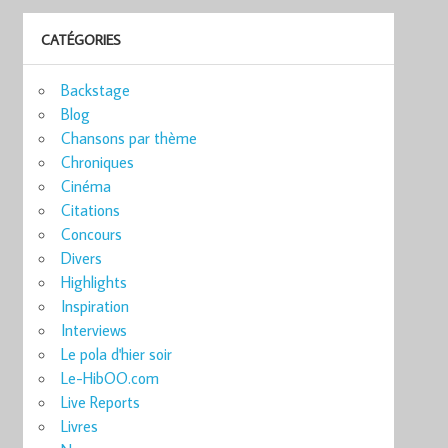
CATÉGORIES
Backstage
Blog
Chansons par thème
Chroniques
Cinéma
Citations
Concours
Divers
Highlights
Inspiration
Interviews
Le pola d'hier soir
Le-HibOO.com
Live Reports
Livres