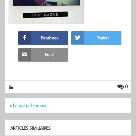
Facebook
Twitter
Email
0
Navigation
« Le pola d'hier soir
de
l’article
ARTICLES SIMILIAIRES