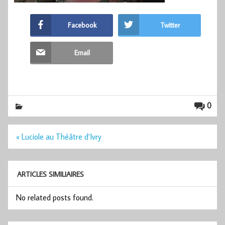
Facebook
Twitter
Email
0
Navigation
« Luciole au Théâtre d’Ivry
de
l’article
ARTICLES SIMILIAIRES
No related posts found.