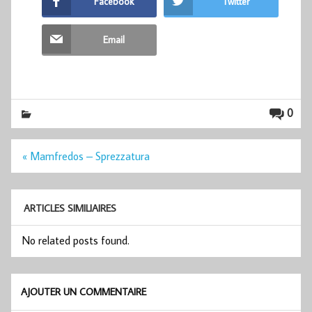
Facebook
Twitter
Email
0
Navigation
« Mamfredos – Sprezzatura
de
l’article
ARTICLES SIMILIAIRES
No related posts found.
AJOUTER UN COMMENTAIRE