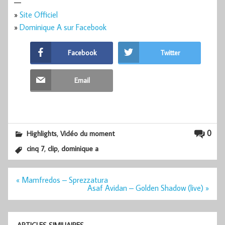
—
»
Site Officiel
»
Dominique A sur Facebook
Facebook
Twitter
Email
,
0
Highlights
Vidéo du moment
,
,
cinq 7
clip
dominique a
Navigation
« Mamfredos – Sprezzatura
de
Asaf Avidan – Golden Shadow (live) »
l’article
ARTICLES SIMILIAIRES