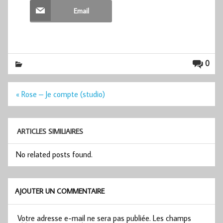
Email
0
Navigation
« Rose – Je compte (studio)
de
l’article
ARTICLES SIMILIAIRES
No related posts found.
AJOUTER UN COMMENTAIRE
Votre adresse e-mail ne sera pas publiée.
Les champs