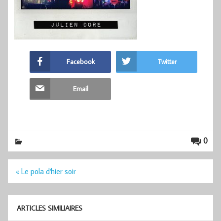
Facebook
Twitter
Email
0
Navigation
« Le pola d'hier soir
de
l’article
ARTICLES SIMILIAIRES