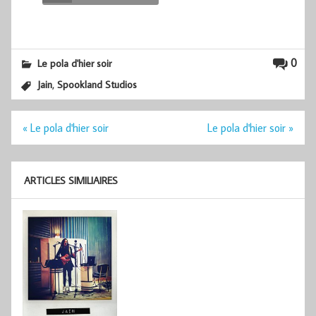
0
Le pola d'hier soir
,
Jain
Spookland Studios
Navigation
« Le pola d'hier soir
Le pola d'hier soir »
de
l’article
ARTICLES SIMILIAIRES