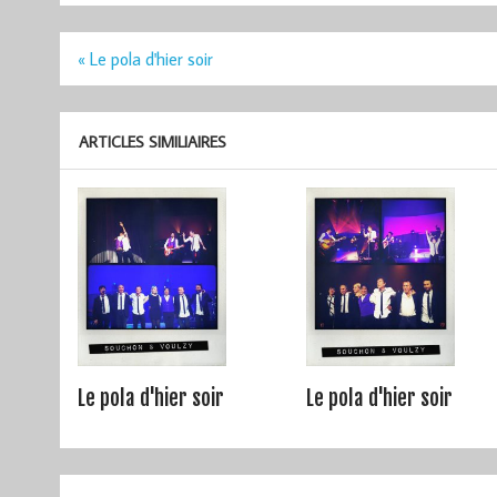
Navigation
« Le pola d'hier soir
de
l’article
ARTICLES SIMILIAIRES
Le pola d'hier soir
Le pola d'hier soir