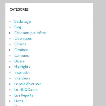
CATÉGORIES
Backstage
Blog
Chansons par thème
Chroniques
Cinéma
Citations
Concours
Divers
Highlights
Inspiration
Interviews
Le pola d'hier soir
Le-HibOO.com
Live Reports
Livres