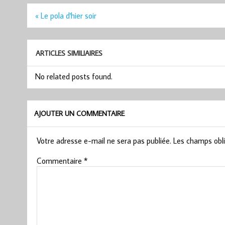
Navigation
« Le pola d'hier soir
de
l’article
ARTICLES SIMILIAIRES
No related posts found.
AJOUTER UN COMMENTAIRE
Votre adresse e-mail ne sera pas publiée.
Les champs obli
Commentaire
*