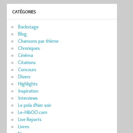
CATÉGORIES
Backstage
Blog
Chansons par thème
Chroniques
Cinéma
Citations
Concours
Divers
Highlights
Inspiration
Interviews
Le pola d'hier soir
Le-HibOO.com
Live Reports
Livres