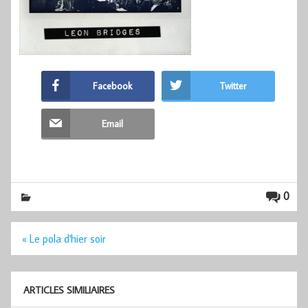
Facebook
Twitter
Email
0
Navigation
« Le pola d'hier soir
de
l’article
ARTICLES SIMILIAIRES