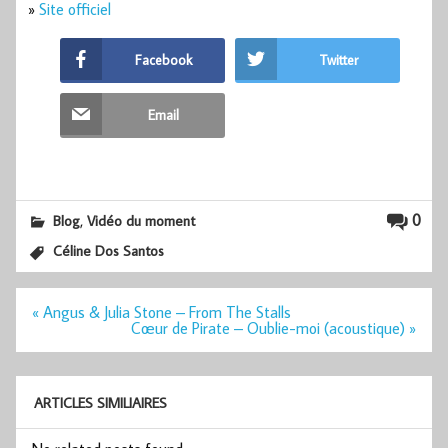
»
Site officiel
Facebook
Twitter
Email
,
0
Blog
Vidéo du moment
Céline Dos Santos
Navigation
« Angus & Julia Stone – From The Stalls
de
Cœur de Pirate – Oublie-moi (acoustique) »
l’article
ARTICLES SIMILIAIRES