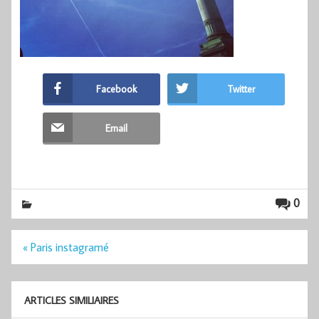
Facebook
Twitter
Email
0
Navigation
« Paris instagramé
de
l’article
ARTICLES SIMILIAIRES