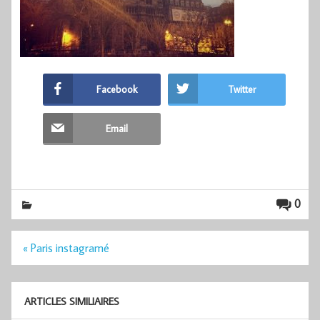
Facebook
Twitter
Email
0
Navigation
« Paris instagramé
de
l’article
ARTICLES SIMILIAIRES