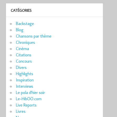
CATÉGORIES
Backstage
Blog
Chansons par thème
Chroniques
Cinéma
Citations
Concours
Divers
Highlights
Inspiration
Interviews
Le pola d'hier soir
Le-HibOO.com
Live Reports
Livres