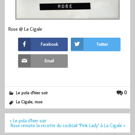
Rose @ La Cigale
Facebook
Twitter
Email
0
Le pola d'hier soir
,
La Cigale
rose
Navigation
« Le pola d'hier soir
de
Rose revisite la recette du cocktail "Pink Lady" à La Cigale »
l’article