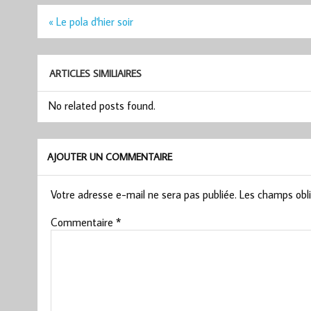
Navigation
« Le pola d'hier soir
de
l’article
ARTICLES SIMILIAIRES
No related posts found.
AJOUTER UN COMMENTAIRE
Votre adresse e-mail ne sera pas publiée.
Les champs obli
Commentaire
*