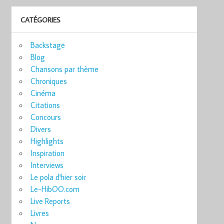
CATÉGORIES
Backstage
Blog
Chansons par thème
Chroniques
Cinéma
Citations
Concours
Divers
Highlights
Inspiration
Interviews
Le pola d'hier soir
Le-HibOO.com
Live Reports
Livres