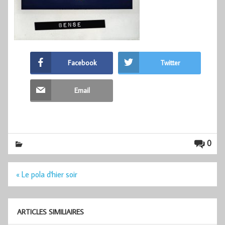
Facebook
Twitter
Email
0
Navigation
« Le pola d'hier soir
de
l’article
ARTICLES SIMILIAIRES