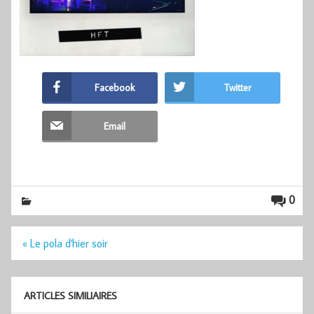
Facebook
Twitter
Email
0
Navigation
« Le pola d'hier soir
de
l’article
ARTICLES SIMILIAIRES