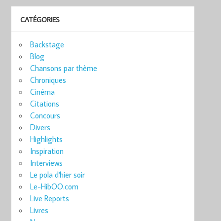
CATÉGORIES
Backstage
Blog
Chansons par thème
Chroniques
Cinéma
Citations
Concours
Divers
Highlights
Inspiration
Interviews
Le pola d'hier soir
Le-HibOO.com
Live Reports
Livres