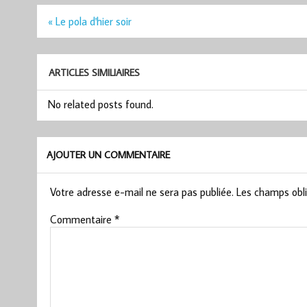
Navigation
« Le pola d'hier soir
de
l’article
ARTICLES SIMILIAIRES
No related posts found.
AJOUTER UN COMMENTAIRE
Votre adresse e-mail ne sera pas publiée.
Les champs obli
Commentaire
*