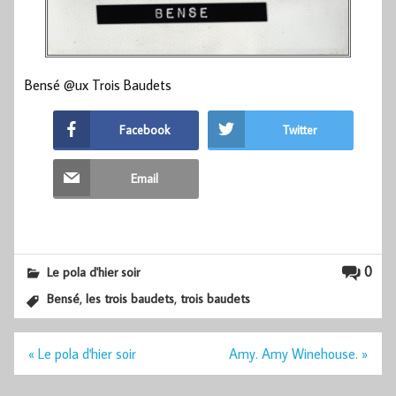
Bensé @ux Trois Baudets
Facebook
Twitter
Email
0
Le pola d'hier soir
,
,
Bensé
les trois baudets
trois baudets
Navigation
« Le pola d'hier soir
Amy. Amy Winehouse. »
de
l’article